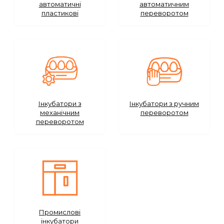
автоматичні
автоматичним
Сейфи
пластикові
переворотом
Енергоживлення
Інкубатори з
Інкубатори з ручним
механічним
переворотом
переворотом
Промислові
інкубатори