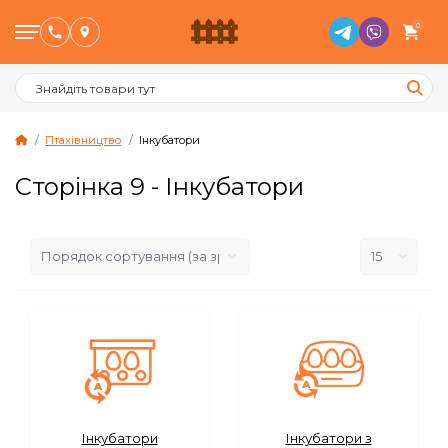
0
Птахівництво
Інкубатори
Сторінка 9 - Інкубатори
Птахівництво
Тваринництво
Бджільництво
Сад и Город
Опалювальне обладнання
Інкубатори
Інкубатори з