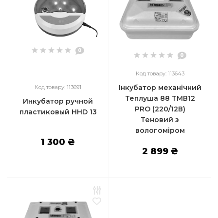
0
0
Код товару: 113643
Інкубатор механічний
Код товару: 113691
Теплуша 88 ТМВ12
Инкубатор ручной
PRO (220/12В)
пластиковый HHD 13
Теновий з
вологоміром
1 300 ₴
2 899 ₴