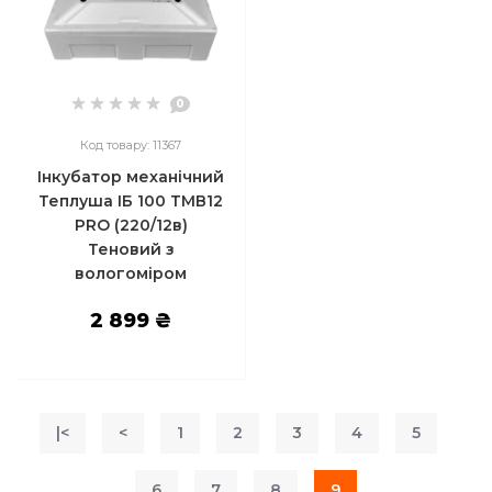
0
Код товару: 11367
Інкубатор механічний
Теплуша ІБ 100 ТМВ12
PRO (220/12в)
Теновий з
вологоміром
2 899 ₴
|<
<
1
2
3
4
5
6
7
8
9