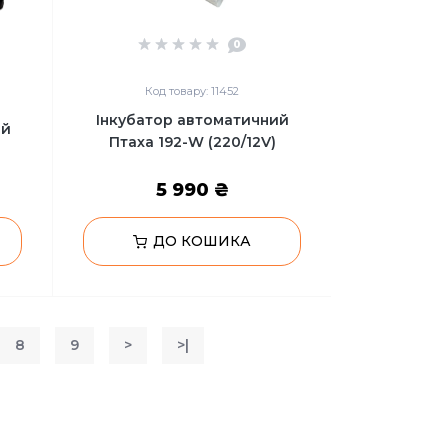
0
Код товару: 11452
Інкубатор автоматичний
ий
Птаха 192-W (220/12V)
)
5 990 ₴
ДО КОШИКА
8
9
>
>|