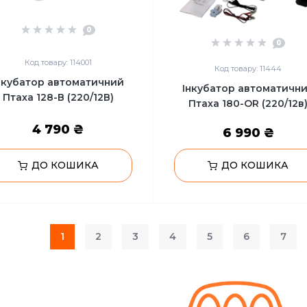
0
0
Код товару: 114001
Код товару: 11444
нкубатор автоматичний
Інкубатор автоматичн
Птаха 128-В (220/12В)
Птаха 180-OR (220/12в
4 790 ₴
6 990 ₴
ДО КОШИКА
ДО КОШИКА
1
2
3
4
5
6
7