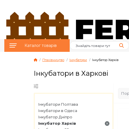
Каталог товарів
Птахівництво
Інкубатори
Інкубатор Харків
Птахівництво
Інкубатори в Харкові
Тваринництво
Бджільництво
Інкубатори Полтава
Сад и Город
Інкубатори в Одеса
Інкубатор Дніпро
Опалювальне
Інкубатор Харків
обладнання