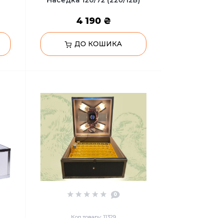
Наседка 120/72 (220/12В)
4 190 ₴
ДО КОШИКА
0
Код товару: 11329