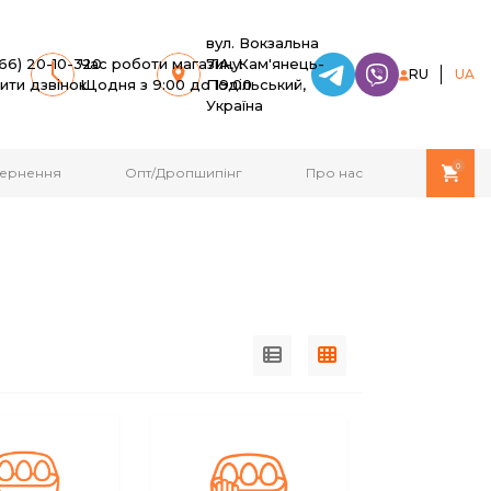
вул. Вокзальна
66) 20-10-320
Час роботи магазину:
71A, Кам'янець-
RU
UA
ити дзвінок
Щодня з 9:00 до 19:00
Подільський,
Україна
0
овернення
Опт/Дропшипінг
Про нас