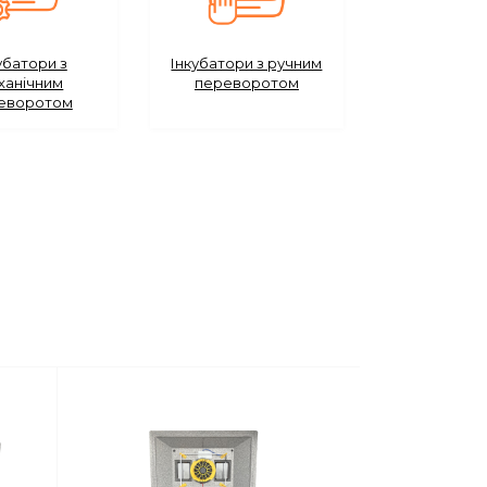
убатори з
Інкубатори з ручним
ханічним
переворотом
еворотом