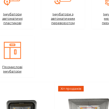
Інкубатори
Інкубатори з
Інк
автоматичні
автоматичним
ме
пластикові
переворотом
пер
Промислові
інкубатори
Хіт продажів