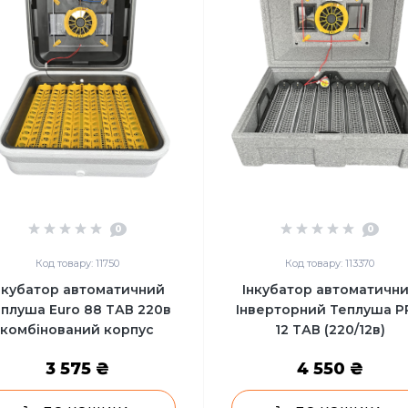
0
0
Код товару: 11750
Код товару: 113370
нкубатор автоматичний
Інкубатор автоматичн
плуша Euro 88 ТАВ 220в
Інверторний Теплуша P
комбінований корпус
12 ТАВ (220/12в)
3 575 ₴
4 550 ₴