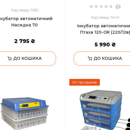
0
Код товару: 11325
Код товару: 11443
нкубатор автоматичний
Наседка 70
Інкубатор автоматичн
Птаха 120-OR (220/12в
2 795 ₴
5 990 ₴
ДО КОШИКА
ДО КОШИКА
Хіт продажів