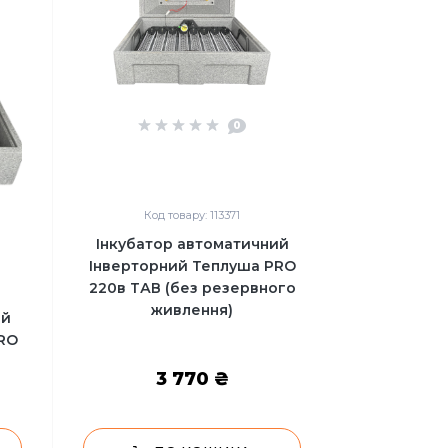
0
Код товару: 113371
Інкубатор автоматичний
Інверторний Теплуша PRO
220в ТАВ (без резервного
живлення)
ий
RO
3 770 ₴