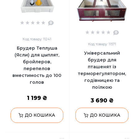
0
0
Код товару: 11241
Код товару: 11571
Брудер Теплуша
Універсальний
(Ясли) для цыплят,
брудер для
бройлеров,
пташенят із
перепелов
терморегулятором,
вместимость до 100
годівницею та
голов
поїлкою
1 199 ₴
3 690 ₴
ДО КОШИКА
ДО КОШИКА