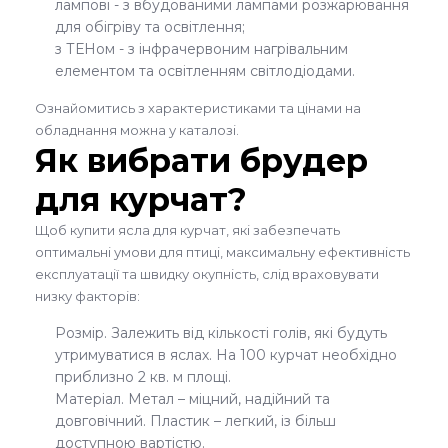
лампові - з вбудованими лампами розжарювання
для обігріву та освітлення;
з ТЕНом - з інфрачервоним нагрівальним
елементом та освітленням світлодіодами.
Ознайомитись з характеристиками та цінами на
обладнання можна у каталозі.
Як вибрати брудер
для курчат?
Щоб купити ясла для курчат, які забезпечать
оптимальні умови для птиці, максимальну ефективність
експлуатації та швидку окупність, слід враховувати
низку факторів:
Розмір. Залежить від кількості голів, які будуть
утримуватися в яслах. На 100 курчат необхідно
приблизно 2 кв. м площі.
Матеріал. Метал – міцний, надійний та
довговічний. Пластик – легкий, із більш
доступною вартістю.