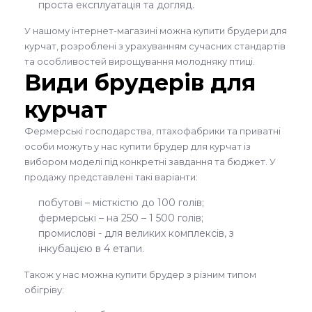
проста експлуатація та догляд.
У нашому інтернет-магазині можна купити брудери для
курчат, розроблені з урахуванням сучасних стандартів
та особливостей вирощування молодняку птиці.
Види брудерів для
курчат
Фермерські господарства, птахофабрики та приватні
особи можуть у нас купити брудер для курчат із
вибором моделі під конкретні завдання та бюджет. У
продажу представлені такі варіанти:
побутові – місткістю до 100 голів;
фермерські – на 250 – 1 500 голів;
промислові - для великих комплексів, з
інкубацією в 4 етапи.
Також у нас можна купити брудер з різним типом
обігріву: