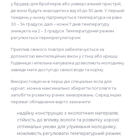
у брудер для бройлерів або універсальний пристрій,
де вони будуть знаходитись від 45 до 50 днів. У перший
тиждень у ньому підтримується температура на рівні
30 – 34 градуси, далі – кожні 7 днів температуру
знижують на 2 – 3 градуси. Температурний режим
регулюється терморегулятором.
Приплив свіжого повітря забезпечується за
допомогою вентиляційних вікон у стінці або кришці.
Годівниця і ніпельна напувалка дозволяють молодняку
завжди мати доступ до свіжої води та корму.
Використовуючи в перші дні спеціальні ясла для
курчат, можна максимально зберегти поголів'я та
запобігти розвитку різних захворювань. Серед інших
переваг обладнання варто зазначити:
надійну конструкцію з екологічних матеріалів;
стійкість до впливу вологи та розвитку корозії;
оптимальні умови для утримання молодняку;
можливість регулювати температурний режим;