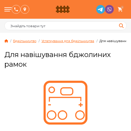
0
Бджільництво
Устаткування для бджільництва
Для навішування 
Для навішування бджолиних
Птахівництво
рамок
Тваринництво
Бджільництво
Сад и Город
Опалювальне обладнання