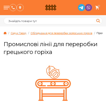
0
Сад и Город
Обладнання для переробки волоських горіхів
Промис
Промислові лінії для переробки
Птахівництво
грецького горіха
Тваринництво
Бджільництво
Сад и Город
Опалювальне обладнання