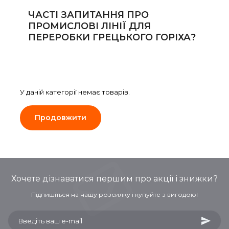
Сейфи
ЧАСТІ ЗАПИТАННЯ ПРО
ПРОМИСЛОВІ ЛІНІЇ ДЛЯ
Енергоживлення
ПЕРЕРОБКИ ГРЕЦЬКОГО ГОРІХА?
У даній категорії немає товарів.
Продовжити
Хочете дізнаватися першим про акції і знижки?
Підпишіться на нашу розсилку і купуйте з вигодою!