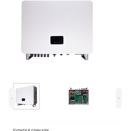
Сейфи
Енергоживлення
‹
›
Купити в один клік