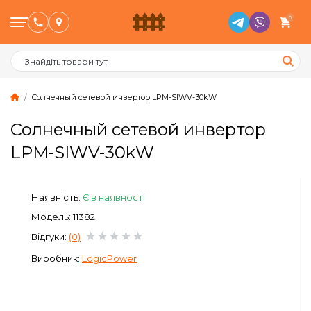
0
Солнечный сетевой инвертор LPM-SIWV-30kW
Солнечный сетевой инвертор
Птахівництво
LPM-SIWV-30kW
Тваринництво
Наявність:
Є в наявності
Бджільництво
Модель: 11382
Відгуки:
(0)
Сад и Город
Виробник:
LogicPower
Опалювальне обладнання