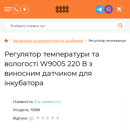
0
Запчастини та комплектуючі до інкубаторів
Регулятор температури т
Регулятор температури та
Птахівництво
вологості W9005 220 В з
виносним датчиком для
Тваринництво
інкубатора
Бджільництво
Наявність:
Є в наявності
Сад и Город
Модель: 11588
Відгуки:
(0)
Опалювальне обладнання