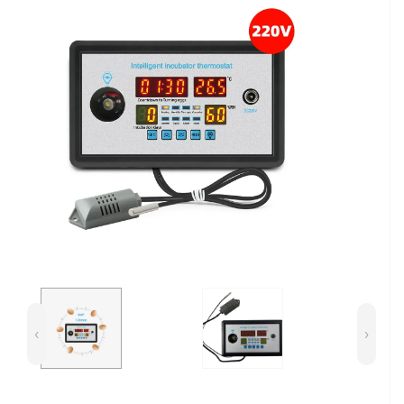
Сейфи
Енергоживлення
‹
›