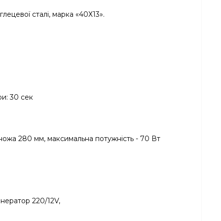
лецевої сталі, марка «40Х13».
и: 30 сек
ожа 280 мм, максимальна потужність - 70 Вт
нератор 220/12V,