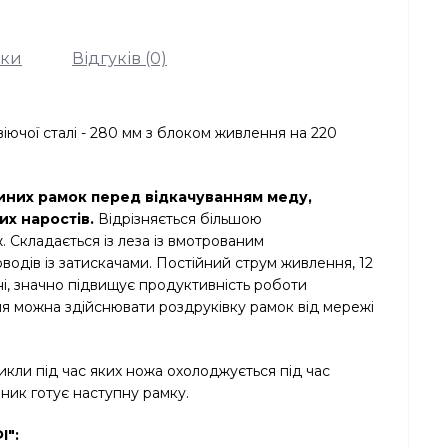
ики
Відгуків (0)
іючої сталі - 280 мм з блоком живлення на 220
иних рамок перед відкачуванням меду,
вих наростів.
Відрізняється більшою
. Складається із леза із вмотрованим
водів із затискачами. Постійний струм живлення, 12
ні, значно підвищує продуктивність роботи
я можна здійснювати роздруківку рамок від мережі
кли під час яких ножа охолоджується під час
чник готує наступну рамку.
І":