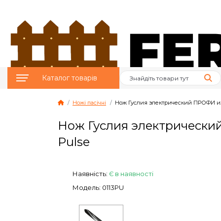
Каталог товарів
Ножі пасічні
Нож Гуслия электрический ПРОФИ из
Птахівництво
Нож Гуслия электрически
Тваринництво
Pulse
Бджільництво
Наявність:
Є в наявності
Сад и Город
Модель: 0113PU
Опалювальне
обладнання