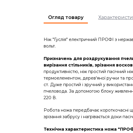
Огляд товару
Характерист
Ніж "Гуслія" електричний ПРОФІ з нержав
вольт.
Призначень для роздрукування пчел
вирізання стільників, зрізання воско
продуктивністю, ніж простий пасічний ніж
термоелементом, дерев'яної ручки та про
ст. Дуже простий і зручний у використан
пчеловода. За допомогою блоку живленн
220 В.
Робота ножа передбачає короткочасні ци
зрізання забрусу і нагрівається доки пасі
Технічна характеристика ножа "ПРОФ