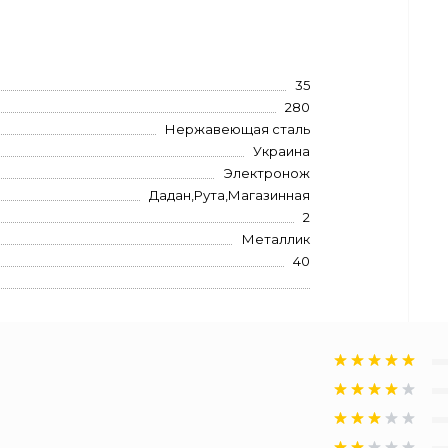
35
280
Нержавеющая сталь
Украина
Электронож
Дадан,Рута,Магазинная
2
Металлик
40