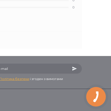
0
0
Політика безпеки
і згоден з вимогами