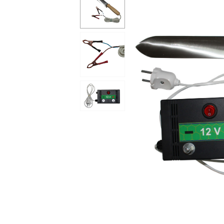
Сейфи
Енергоживлення