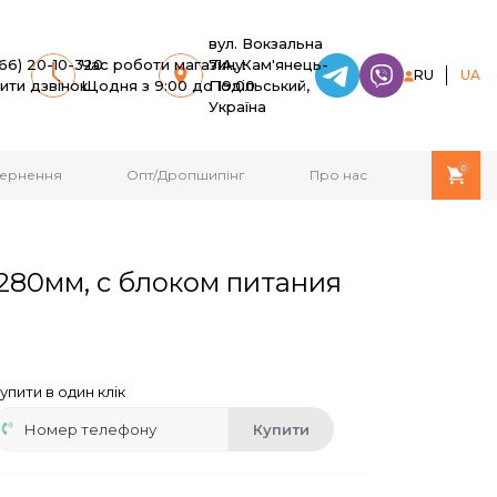
вул. Вокзальна
66) 20-10-320
Час роботи магазину:
71A, Кам'янець-
RU
UA
ити дзвінок
Щодня з 9:00 до 19:00
Подільський,
Україна
0
овернення
Опт/Дропшипінг
Про нас
80мм, с блоком питания
упити в один клік
Купити