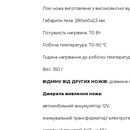
Лізо ножа виготовлене з високоякісної вуг
Габарити леза: 280х40х2,5 мм
Потужність нагрівача: 70 Вт
Робоча температура: 70-90 ºС
Година нагрівання до робочої температур
Вес: 350 г
ВІДМІНУ ВІД ДРУГИХ НОЖІВ:
довжина н
Джерела живлення ножа:
автомобільний аккумулятор 12V,
знижувальний трансформатор/ електроге