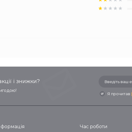
кції і знижки?
вигодою!
Я прочитав
нформація
Час роботи