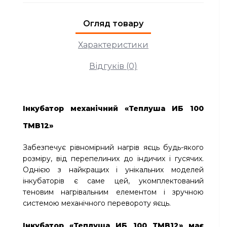
Огляд товару
Характеристики
Відгуків (0)
Інкубатор механічний «Теплуша ИБ 100
ТМВ12»
Забезпечує рівномірний нагрів яєць будь-якого
розміру, від перепелиних до індичих і гусячих.
Однією з найкращих і унікальних моделей
інкубаторів є саме цей, укомплектований
теновим нагрівальним елементом і зручною
системою механічного перевороту яєць.
Інкубатор «Теплуша ИБ 100 ТМВ12» має