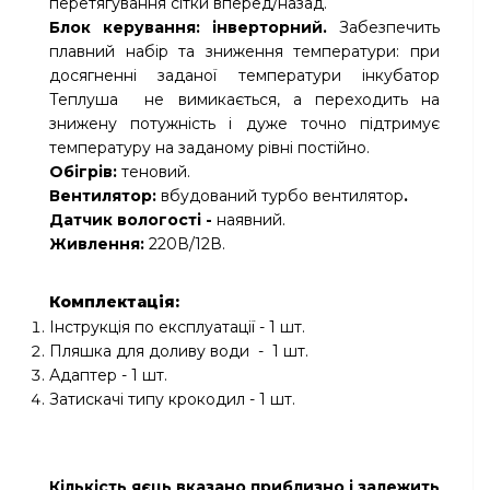
перетягування сітки вперед/назад.
Блок керування:
інверторний.
Забезпечить
плавний набір та зниження температури: при
досягненні заданої температури інкубатор
Теплуша не вимикається, а переходить на
знижену потужність і дуже точно підтримує
температуру на заданому рівні постійно.
Обігрів:
теновий.
Вентилятор:
вбудований турбо вентилятор
.
Датчик вологості -
наявний.
Живлення:
220В/12В.
Комплектація:
Інструкція по експлуатації - 1 шт.
Пляшка для доливу води - 1 шт.
Адаптер - 1 шт.
Затискачі типу крокодил - 1 шт.
Кількість яєць вказано приблизно і залежить