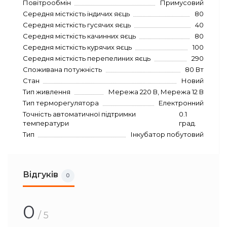
Повітрообмін
Примусовий
Середня місткість індичих яєць
80
Середня місткість гусячих яєць
40
Середня місткість качинних яєць
80
Середня місткість курячих яєць
100
Середня місткість перепелиних яєць
290
Споживана потужність
80 Вт
Стан
Новий
Тип живлення
Мережа 220 В, Мережа 12 В
Тип терморегулятора
Електронний
Точність автоматичної підтримки
0.1
температури
град.
Тип
Інкубатор побутовий
Відгуків
0
0
/ 5