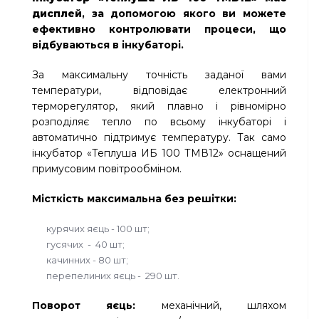
дисплей
, за допомогою якого ви можете
ефективно контролювати процеси, що
відбуваються в інкубаторі.
За максимальну точність заданої вами
температури, відповідає електронний
терморегулятор, який плавно і рівномірно
розподіляє тепло по всьому інкубаторі і
автоматично підтримує температуру. Так само
інкубатор «Теплуша ИБ 100 ТМВ12» оснащений
примусовим повітрообміном.
Місткість максимальна без решітки:
курячих яєць - 100 шт;
гусячих - 40 шт;
качинних - 80 шт;
перепелиних яєць - 290 шт.
Поворот яєць:
механічний, шляхом