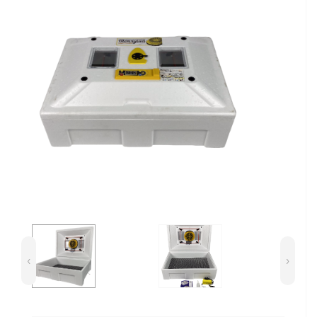
Сейфи
Енергоживлення
‹
›