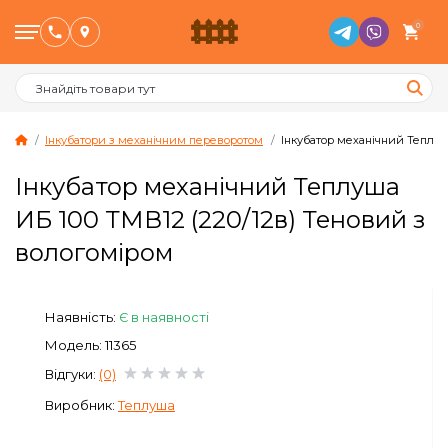
0
Інкубатори з механічним переворотом
Інкубатор механічний Теплуш
Інкубатор механічний Теплуша
Птахівництво
ИБ 100 ТМВ12 (220/12в) Теновий з
вологоміром
Тваринництво
Бджільництво
Наявність:
Є в наявності
Модель: 11365
Сад и Город
Відгуки:
(0)
Виробник:
Теплуша
Опалювальне обладнання