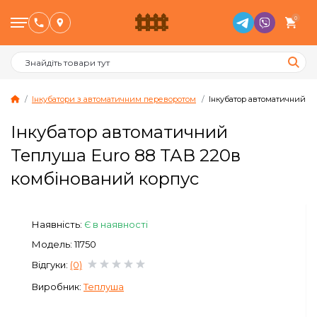
0
Інкубатори з автоматичним переворотом
Інкубатор автоматичний Те
Інкубатор автоматичний
Птахівництво
Теплуша Euro 88 ТАВ 220в
комбінований корпус
Тваринництво
Бджільництво
Наявність:
Є в наявності
Модель: 11750
Сад и Город
Відгуки:
(0)
Виробник:
Теплуша
Опалювальне обладнання