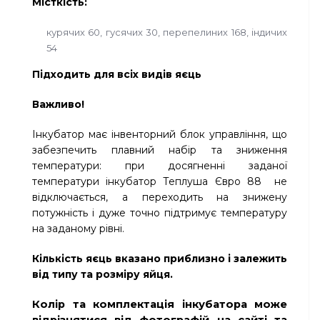
Місткість:
курячих 60, гусячих 30, перепелиних 168, індичих
54
Підходить для всіх видів яєць
Важливо!
Інкубатор має інвенторний блок управління, що
забезпечить плавний набір та зниження
температури: при досягненні заданої
температури інкубатор Теплуша Євро 88 не
відключається, а переходить на знижену
потужність і дуже точно підтримує температуру
на заданому рівні.
Кількість яєць вказано приблизно і залежить
від типу та розміру яйця.
Колір та комплектація інкубатора може