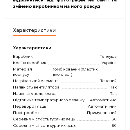
відрізнятися від фотографій на сайті та
змінено виробником на його розсуд
Характеристики
Характеристики
Виробник
Теплуша
Країна виробник
Україна
Матеріал
Комбінований (пластик,
корпусу
пінопласт)
Нагрівальний елемент
Теновий
Наявність вентилятора
Так
Наявність вологоміра
Так
Підтримка температурного режиму
Автоматично
Переворот яєць
Автоматичний
Повітрообмін
Примусований
Середня місткість гусячих яєць
30
Середня місткість курячих яєць
60