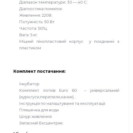
Діапазон температури: 30 — 40 С;
Діагностика помилок
Живлення: 220В;
Потужність: 50 Вт
Частота: 50Гц;
Вага: 5 кг.
Міцний пінопластовий корпус у поєднанні з
пластиком
Комплект постачання:
Інкубатор
Комплект лотків Euro 60 – універсальний
(кури,гуси,перепели,качки).
Інструкція по налаштуванні та експлуатації
Пляшечка для води
Шнур живлення
Запасний Ексцентрик