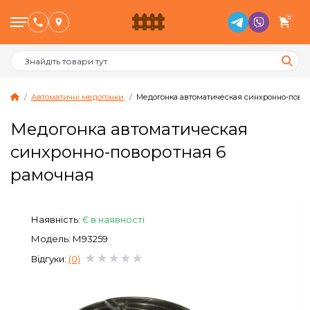
0
Автоматичні медогонки
Медогонка автоматическая синхронно-повор
Медогонка автоматическая
Птахівництво
синхронно-поворотная 6
рамочная
Тваринництво
Бджільництво
Наявність:
Є в наявності
Модель: М93259
Сад и Город
Відгуки:
(0)
Опалювальне обладнання