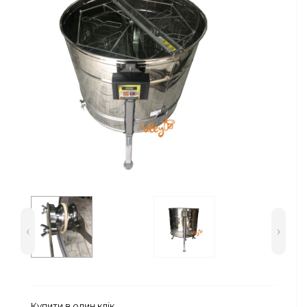
Сейфи
Енергоживлення
‹
›
Купити в один клік