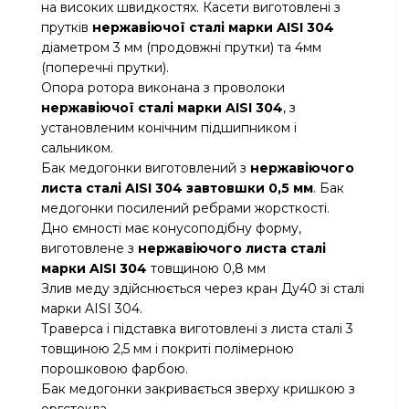
на високих швидкостях. Касети виготовлені з
прутків
нержавіючої сталі марки AISI 304
діаметром 3 мм (продовжні прутки) та 4мм
(поперечні прутки).
Опора ротора виконана з проволоки
нержавіючої сталі марки AISI 304
, з
установленим конічним підшипником і
сальником.
Бак медогонки виготовлений з
нержавіючого
листа сталі AISI 304 завтовшки 0,5 мм
. Бак
медогонки посилений ребрами жорсткості.
Дно ємності має конусоподібну форму,
виготовлене з
нержавіючого листа сталі
марки AISI 304
товщиною 0,8 мм
Злив меду здійснюється через кран Ду40 зі сталі
марки AISI 304.
Траверса і підставка виготовлені з листа сталі 3
товщиною 2,5 мм і покриті полімерною
порошковою фарбою.
Бак медогонки закривається зверху кришкою з