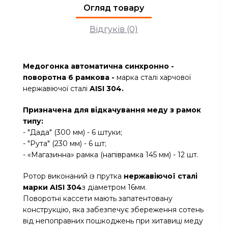
Огляд товару
Відгуків (0)
Медогонка автоматична синхронно -
поворотна 6 рамкова -
марка сталі харчової
нержавіючої сталі
AISI 304.
Призначена для відкачування меду з рамок
типу:
- "Дада" (300 мм) - 6 штуки;
- "Рута" (230 мм) - 6 шт;
- «Магазинна» рамка (напіврамка 145 мм) - 12 шт.
Ротор виконаний із прутка
нержавіючої сталі
марки AISI 304
з діаметром 16мм.
Поворотні кассети мають запатентовану
конструкцію, яка забезпечує збереження сотень
від непоправних пошкоджень при хитавиці меду