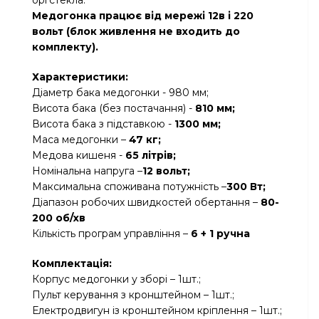
оргстекла.
Медогонка працює від мережі 12в і 220
вольт (блок живлення не входить до
комплекту).
Характеристики:
Діаметр бака медогонки - 980 мм;
Висота бака (без постачання) -
810 мм;
Висота бака з підставкою -
1300 мм;
Маса медогонки –
47 кг;
Медова кишеня -
65 літрів;
Номінальна напруга –
12 вольт;
Максимальна споживана потужність –
300 Вт;
Діапазон робочих швидкостей обертання –
80-
200 об/хв
Кількість програм управління –
6 + 1 ручна
Комплектація:
Корпус медогонки у зборі – 1шт.;
Пульт керування з кронштейном – 1шт.;
Електродвигун із кронштейном кріплення – 1шт.;