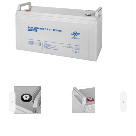
Сейфи
Енергоживлення
‹
›