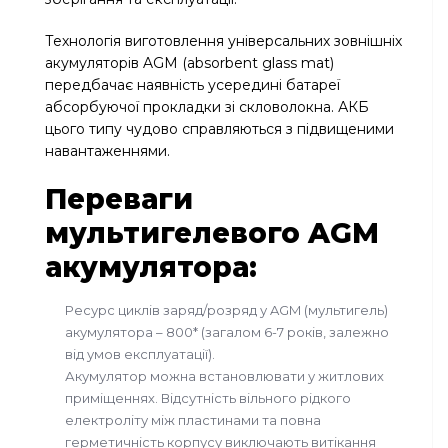
Технологія виготовлення універсальних зовнішніх
акумуляторів AGM (absorbent glass mat)
передбачає наявність усередині батареї
абсорбуючої прокладки зі скловолокна. АКБ
цього типу чудово справляються з підвищеними
навантаженнями.
Переваги
мультигелевого AGM
акумулятора:
Ресурс циклів заряд/розряд у AGM (мультигель)
акумулятора – 800* (загалом 6-7 років, залежно
від умов експлуатації).
Акумулятор можна встановлювати у житлових
приміщеннях. Відсутність вільного рідкого
електроліту між пластинами та повна
герметичність корпусу виключають витікання