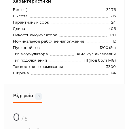
Характеристики
Вес (кг)
32,76
Высота
215
Гарантийный срок
24
Длина
406
Емкость аккумулятора
120
Номинальное рабочее напряжение
12
Пусковой ток
1200 (5с)
Тип аккумулятора
AGM мультигелевий
Тип подключения
T11 (под болт М8)
Ток короткого замыкания
3300
Ширина
174
Відгуків
0
0
/ 5