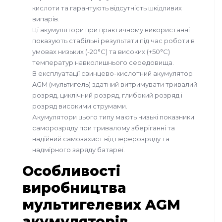
кислоти та гарантують відсутність шкідливих
випарів.
Ці акумулятори при практичному використанні
показують стабільні результати під час роботи в
умовах низьких (-20°С) та високих (+50°С)
температур навколишнього середовища.
В експлуатації свинцево-кислотний акумулятор
AGM (мультигель) здатний витримувати тривалий
розряд, циклічний розряд, глибокий розряд і
розряд високими струмами.
Акумулятори цього типу мають низькі показники
саморозряду при тривалому зберіганні та
надійний самозахист від перерозряду та
надмірного заряду батареї.
Особливості
виробництва
мультигелевих AGM
акумуляторів