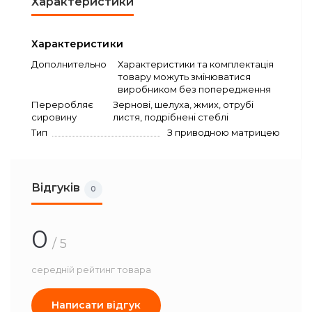
Характеристики
Характеристики
Дополнительно
Характеристики та комплектація
товару можуть змінюватися
виробником без попередження
Переробляє
Зернові, шелуха, жмих, отрубі
сировину
листя, подрібнені стеблі
Тип
З приводною матрицею
Відгуків
0
0
/ 5
середній рейтинг товара
Написати відгук