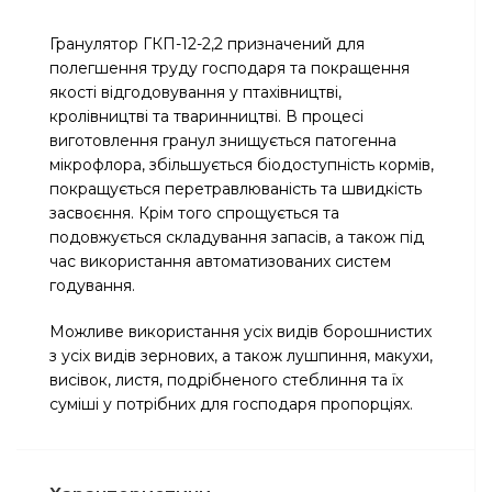
Гранулятор ГКП-12-2,2 призначений для
полегшення труду господаря та покращення
якості відгодовування у птахівництві,
кролівництві та тваринництві. В процесі
виготовлення гранул знищується патогенна
мікрофлора, збільшується біодоступність кормів,
покращується перетравлюваність та швидкість
засвоєння. Крім того спрощується та
подовжується складування запасів, а також під
час використання автоматизованих систем
годування.
Можливе використання усіх видів борошнистих
з усіх видів зернових, а також лушпиння, макухи,
висівок, листя, подрібненого стеблиння та їх
суміші у потрібних для господаря пропорціях.