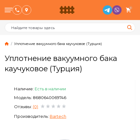
0
Уплотнение вакуумного бака каучуковое (Турция)
Уплотнение вакуумного бака
Птицеводство
каучуковое (Турция)
Животноводство
Наличие:
Есть в наличии
Пчеловодство
Модель: 8680640069746
Отзывы:
(0)
Сад и Огород
Производитель:
Bartech
Отопительное оборудование