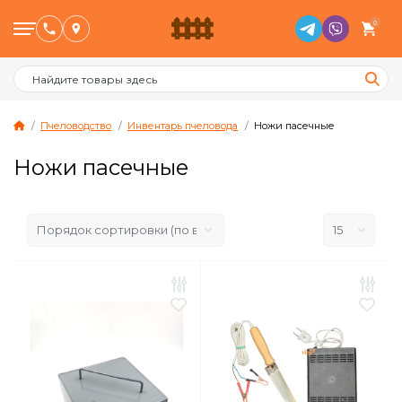
0
Пчеловодство
Инвентарь пчеловода
Ножи пасечные
Ножи пасечные
Птицеводство
Животноводство
Пчеловодство
Сад и Огород
Отопительное оборудование