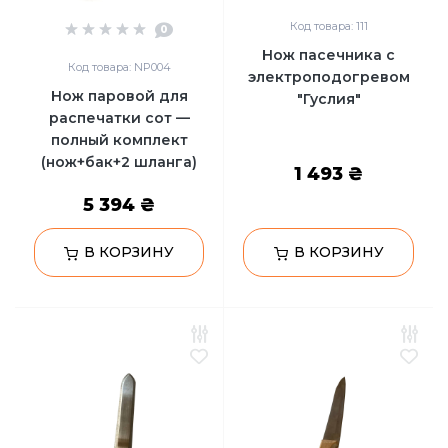
Код товара: 111
0
Нож пасечника с
Код товара: NP004
электроподогревом
Нож паровой для
"Гуслия"
распечатки сот —
полный комплект
(нож+бак+2 шланга)
1 493 ₴
5 394 ₴
В КОРЗИНУ
В КОРЗИНУ