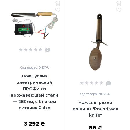
0
Код товара: 0113PU
Нож Гуслия
электрический
0
ПРОФИ из
Код товара: NDV240
нержавеющей стали
— 280мм, с блоком
Нож для резки
питания Pulse
вощины "Round waх
knife"
3 292 ₴
86 ₴