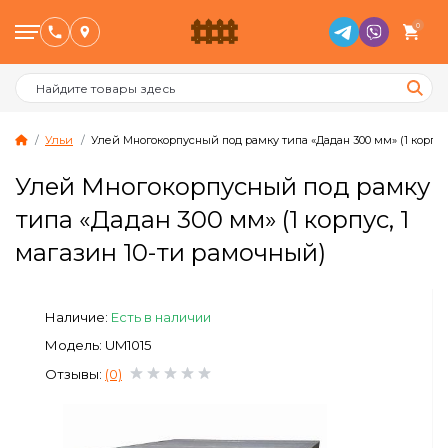
0
Ульи
Улей Многокорпусный под рамку типа «Дадан 300 мм» (1 корпус
Улей Многокорпусный под рамку
Птицеводство
типа «Дадан 300 мм» (1 корпус, 1
магазин 10-ти рамочный)
Животноводство
Пчеловодство
Наличие:
Есть в наличии
Модель: UM1015
Сад и Огород
Отзывы:
(0)
Отопительное оборудование