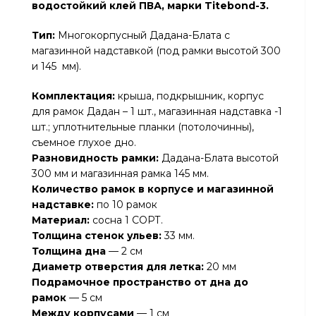
водостойкий клей ПВА, марки Titebond-3.
Тип:
Многокорпусный Дадана-Блата с
магазинной надставкой (под рамки высотой 300
и 145 мм).
Комплектация:
крыша, подкрышник, корпус
для рамок Дадан – 1 шт., магазинная надставка -1
шт.; уплотнительные планки (потолочинны),
съемное глухое дно.
Разновидность рамки:
Дадана-Блата высотой
300 мм и магазинная рамка 145 мм.
Количество рамок в корпусе и магазинной
надставке:
по 10 рамок
Материал:
сосна 1 СОРТ.
Толщина стенок ульев:
33 мм.
Толщина дна
— 2 см
Диаметр отверстия для летка:
20 мм
Подрамочное пространство от дна до
рамок
— 5 см
Между корпусами
— 1 см