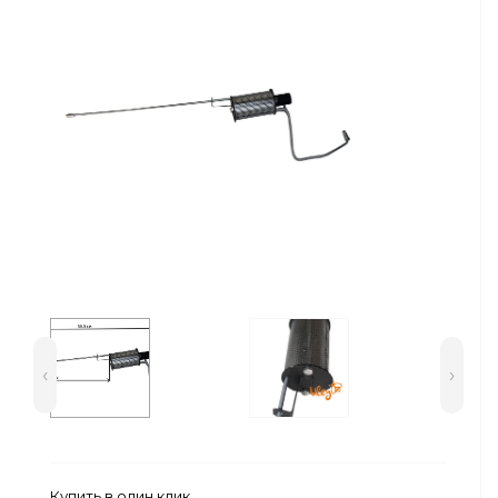
Сейфы
Энергопитание
‹
›
Купить в один клик