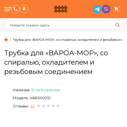
0
Трубка для «ВАРОА-МОР», со спиралью, охладителем и резьбовым с
Трубка для «ВАРОА-МОР», со
Птицеводство
спиралью, охладителем и
резьбовым соединением
Животноводство
Пчеловодство
Наличие:
Есть в наличии
Модель: VAR0002SI
Сад и Огород
Отзывы:
(0)
Отопительное оборудование