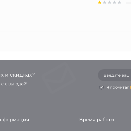
х и скидках?
е с выгодой!
Я прочитал
нформация
Время работы