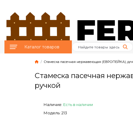
Каталог товаров
Стамеска пасечная нержавеющая (ЕВРОПЕЙКА), для
Птицеводство
Стамеска пасечная нержа
Животноводство
ручкой
Пчеловодство
Наличие:
Есть в наличии
Сад и Огород
Модель: 213
Отопительное
оборудование