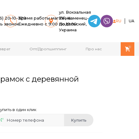
ул. Вокзальная
6) 20-10-320
Время работы магазина:
71Г, Каменец-
RU
UA
ть звонок
Ежедневно с 9:00 до 19:00.
Подольский,
Украина
0
зврат
Опт/Дропшиппинг
Про нас
рамок с деревянной
упить в один клик
Купить