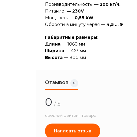
Производительность —
2
00 кг/ч.
Питание
— 230V
Мощность —
0,
5
5 kW
Обороты в минуту червя —
4,5 … 9
Габаритные размеры:
Длина
— 1060 мм
Ширина
— 463 мм
Высота
— 800 мм
Отзывов
0
0
/ 5
средний рейтинг товара
Написать отзыв