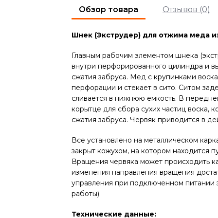
Обзор товара
Отзывов (0)
Шнек (Экструдер) для отжима меда из
Главным рабочим элементом шнека (экст
внутри перфорированного цилиндра и в
сжатия забруса. Мед с крупинками воска
перфорации и стекает в сито. Ситом за
сливается в нижнюю емкость. В передне
корытце для сбора сухих частиц воска, к
сжатия забруса. Червяк приводится в д
Все установлено на металлическом карк
закрыт кожухом, на котором находится п
Вращения червяка может происходить как
изменения направления вращения достат
управления при подключенном питании э
работы).
Технические данные: