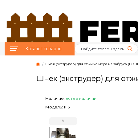
Каталог товаров
Шнек (экструдер) для отжима меда из забруса (БО
Птицеводство
Шнек (экструдер) для от
Животноводство
Пчеловодство
Наличие:
Есть в наличии
Модель: 1113
Сад и Огород
˄
Отопительное
оборудование