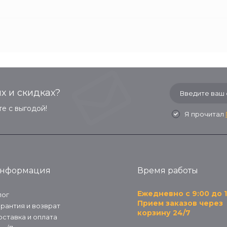
х и скидках?
е с выгодой!
Я прочитал
нформация
Время работы
Ежедневно с 9:00 до 1
лог
Прием заказов через
арантия и возврат
корзину 24/7
оставка и оплата