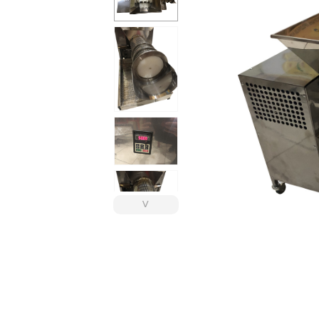
Сейфы
Энергопитание
˅