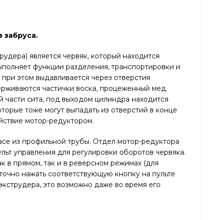
 забруса.
рудера) является червяк, который находится
ыполняет функции разделения, транспортировки и
 при этом выдавливается через отверстия
держиваются частички воска, процеженный мед
й части сита, под выходом цилиндра находится
оторые тоже могут выпадать из отверстий в конце
ействие мотор-редуктором.
асе из профильной трубы. Отдел мотор-редуктора
ульт управления для регулировки оборотов червяка.
 в прямом, так и в реверсном режимах (для
очно нажать соответствующую кнопку на пульте
кструдера, это возможно даже во время его