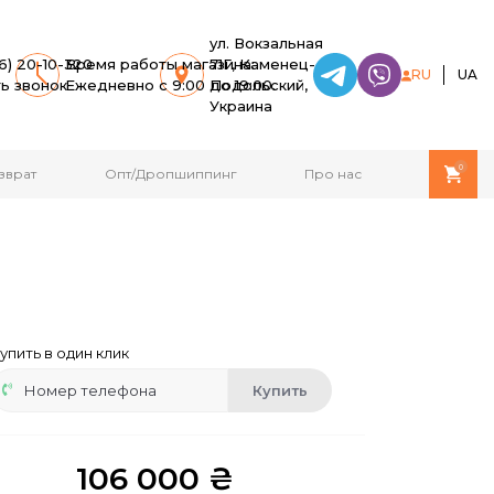
ул. Вокзальная
6) 20-10-320
Время работы магазина:
71Г, Каменец-
RU
UA
ть звонок
Ежедневно с 9:00 до 19:00.
Подольский,
Украина
0
зврат
Опт/Дропшиппинг
Про нас
упить в один клик
Купить
106 000 ₴