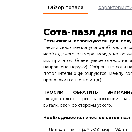
Обзор товара
Характерист
Сота-пазл для п
Соты-пазлы используются для полу
ячейки сквозные конусоподобные. Из со
необходимого размера, между которым
мм, при этом более узкое отверстие 
направлено наружу). Собранные соты-п
дополнительно фиксируются между соб
проволоки в оплетке и т.д.)
ПРОСИМ ОБРАТИТЬ ВНИМАНИЕ
следовательно при наполнении зат
выталкиваем со стороны узкого.
Необходимое количество сотов-пазл
— Дадана-Блатта (435х300 мм) — 24 шт;