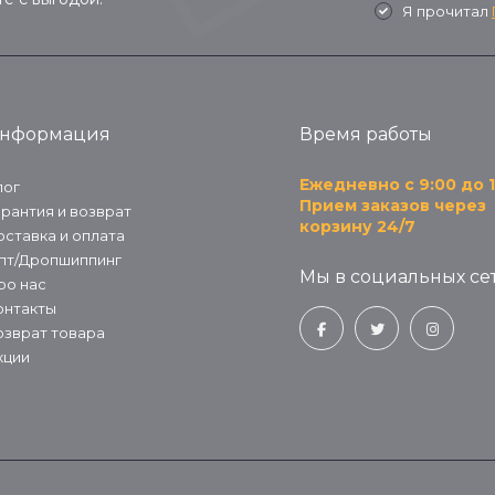
Я прочитал
нформация
Время работы
Ежедневно с 9:00 до 1
лог
Прием заказов через
арантия и возврат
корзину 24/7
оставка и оплата
пт/Дропшиппинг
Мы в социальных сет
ро нас
онтакты
озврат товара
кции