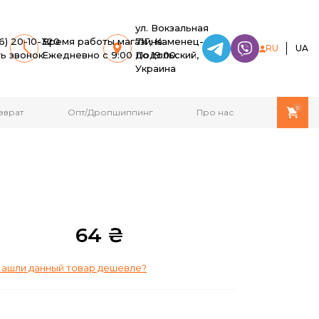
ул. Вокзальная
6) 20-10-320
Время работы магазина:
71Г, Каменец-
RU
UA
ть звонок
Ежедневно с 9:00 до 19:00.
Подольский,
Украина
0
зврат
Опт/Дропшиппинг
Про нас
64 ₴
ашли данный товар дешевле?