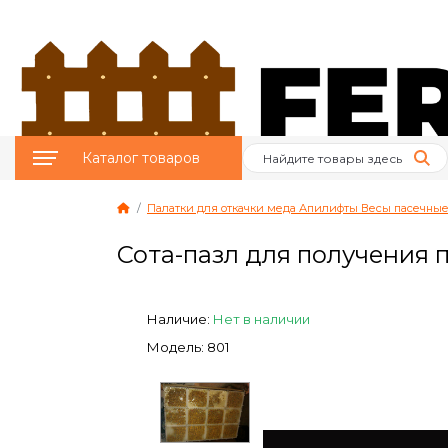
Каталог товаров
Палатки для откачки меда Апилифты Весы пасечные
Птицеводство
Сота-пазл для получения 
Животноводство
Пчеловодство
Наличие:
Нет в наличии
Модель: 801
Сад и Огород
Отопительное
оборудование