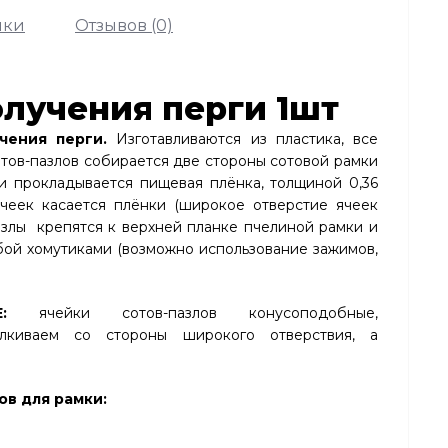
ики
Отзывов (0)
олучения перги 1шт
чения перги.
Изготавливаются из пластика, все
тов-пазлов собирается две стороны сотовой рамки
и прокладывается пищевая плёнка, толщиной 0,36
ячеек касается плёнки (широкое отверстие ячеек
азлы крепятся к верхней планке пчелиной рамки и
ой хомутиками (возможно использование зажимов,
:
ячейки сотов-пазлов конусоподобные,
алкиваем со стороны широкого отверствия, а
ов для рамки: