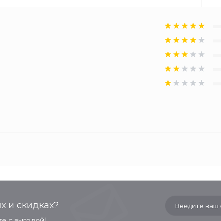
х и скидках?
е с выгодой!