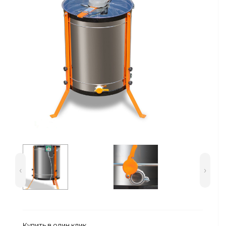
Сейфы
Энергопитание
‹
›
Купить в один клик