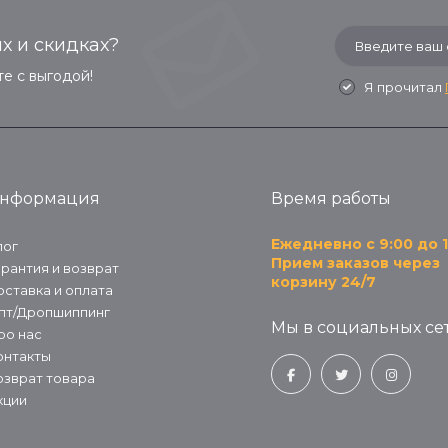
х и скидках?
е с выгодой!
Я прочитал
нформация
Время работы
Ежедневно с 9:00 до 1
лог
Прием заказов через
арантия и возврат
корзину 24/7
оставка и оплата
пт/Дропшиппинг
Мы в социальных сет
ро нас
онтакты
озврат товара
кции