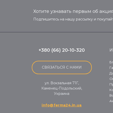
Хотите узнавать первым об акция
Подпишитесь на нашу рассылку и покупайт
+380 (66) 20-10-320
И
Б
СВЯЗАТЬСЯ С НАМИ
Г
Д
О
ул. Вокзальная 71Г,
П
Каменец-Подольский,
К
Украина
В
А
info@ferma24.in.ua