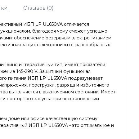
ики
Отзывов (0)
рактивный ИБП LP UL650VA отличается
функционалом, благодаря чему сможет успешно
дачами: обеспечение резервным электропитанием
фективная защита электроники от разнообразных
нейно интерактивный тип) имеет показатели
жение 145-290 V. Защитный функционал
ого питания ИБП LP UL650VA подразумевает:
 напряжения, перегрузки, разряда и избыточного
ства выполняется в выключенном состоянии. Имеет
а и повторного запуска при восстановлении
шем доме или офисе качественную систему
терактивный ИБП LP UL650VA - это оптимальное и