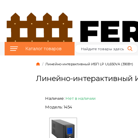
Каталог товаров
Линейно-интерактивный ИБП LP UL650VA (390Вт)
Птицеводство
Линейно-интерактивный И
Животноводство
Пчеловодство
Наличие:
Нет в наличии
Модель: 1454
Сад и Огород
Отопительное
оборудование