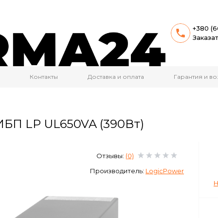
+380 (6
Заказа
Контакты
Доставка и оплата
Гарантия и во
БП LP UL650VA (390Вт)
Отзывы:
(0)
Производитель:
LogicPower
Н