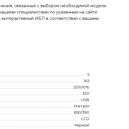
уднения, связанные с выбором необходимой модели
 нашими специалистами по указанным на сайте
ь интерактивный ИБП в соответствии с вашими
5
145
220±10%
320
USB
Металл
650/390
LCD
Чёрный