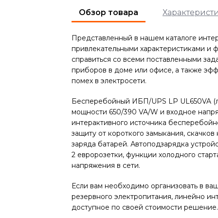
Обзор товара
Характерист
Представленный в нашем каталоге инте
привлекательными характеристиками и 
справиться со всеми поставленными за
приборов в доме или офисе, а также эф
помех в электросети.
Бесперебойный ИБП/UPS LP UL650VA (ли
мощности 650/390 VA/W и входное напря
интерактивного источника бесперебойн
защиту от короткого замыкания, скачков
заряда батарей. Автоподзарядка устрой
2 евророзетки, функции холодного старт
напряжения в сети.
Если вам необходимо организовать в ва
резервного электропитания, линейно ин
доступное по своей стоимости решение.