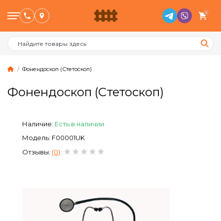
0
Фонендоскоп (Стетоскоп)
Фонендоскоп (Стетоскоп)
Птицеводство
Наличие:
Есть в наличии
Животноводство
Модель: F00001UK
Пчеловодство
Отзывы:
(0)
Сад и Огород
Отопительное оборудование