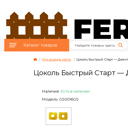
Каталог товаров
Для вывода маток
Цоколь Быстрый Старт — Джент
Птицеводство
Цоколь Быстрый Старт — 
Животноводство
Пчеловодство
Наличие:
Есть в наличии
Модель: GS0016GS
Сад и Огород
Отопительное
оборудование