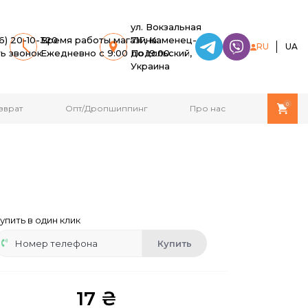
ул. Вокзальная
6) 20-10-320
Время работы магазина:
71Г, Каменец-
RU
UA
ть звонок
Ежедневно с 9:00 до 19:00.
Подольский,
Украина
0
зврат
Опт/Дропшиппинг
Про нас
упить в один клик
Купить
17 ₴