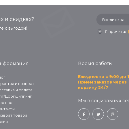
х и скидках?
е с выгодой!
Я прочитал
нформация
Время работы
Ежедневно с 9:00 до 1
лог
Прием заказов через
арантия и возврат
корзину 24/7
оставка и оплата
пт/Дропшиппинг
Мы в социальных сет
ро нас
онтакты
озврат товара
кции