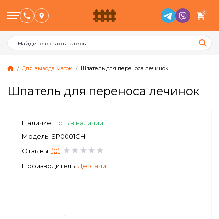
0
Для вывода маток
Шпатель для переноса лечинок
Шпатель для переноса лечинок
Птицеводство
Наличие:
Есть в наличии
Животноводство
Модель: SP0001CH
Пчеловодство
Отзывы:
(0)
Производитель:
Дергачи
Сад и Огород
Отопительное оборудование