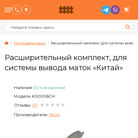
0
Для вывода маток
Расширительный комплект, для системы вывода 
Расширительный комплект, для
Птицеводство
системы вывода маток «Китай»
Животноводство
Наличие:
Есть в наличии
Пчеловодство
Модель: KS0006CH
Отзывы:
(0)
Сад и Огород
Производитель:
Nicot
Отопительное оборудование