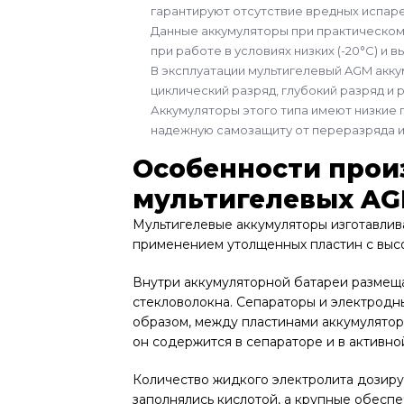
гарантируют отсутствие вредных испаре
Данные аккумуляторы при практическом
при работе в условиях низких (-20°С) и
В эксплуатации мультигелевый AGM акк
циклический разряд, глубокий разряд и 
Аккумуляторы этого типа имеют низкие 
надежную самозащиту от переразряда и
Особенности прои
мультигелевых AG
Мультигелевые аккумуляторы изготавли
применением утолщенных пластин с выс
Внутри аккумуляторной батареи размещ
стекловолокна. Сепараторы и электродны
образом, между пластинами аккумулятора
он содержится в сепараторе и в активно
Количество жидкого электролита дозиру
заполнялись кислотой, а крупные обеспе