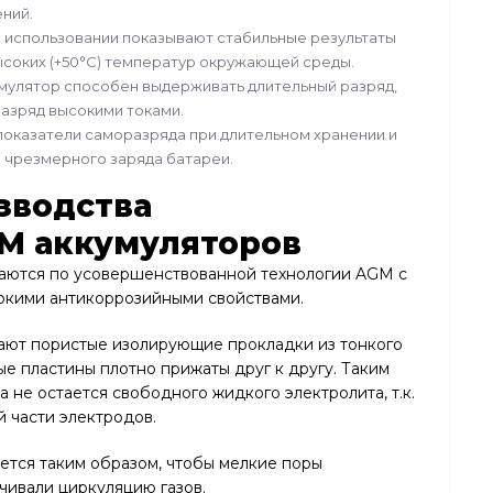
ний.
 использовании показывают стабильные результаты
 высоких (+50°С) температур окружающей среды.
умулятор способен выдерживать длительный разряд,
разряд высокими токами.
показатели саморазряда при длительном хранении и
 чрезмерного заряда батареи.
зводства
M аккумуляторов
ваются по усовершенствованной технологии AGM с
окими антикоррозийными свойствами.
ают пористые изолирующие прокладки из тонкого
е пластины плотно прижаты друг к другу. Таким
 не остается свободного жидкого электролита, т.к.
й части электродов.
ется таким образом, чтобы мелкие поры
чивали циркуляцию газов.