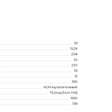
55
15,29
208
24
230
55
12
550
AGM мультигелевий
Т6 (под болт М6)
1650
138