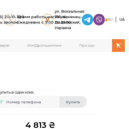
ул. Вокзальная
6) 20-10-320
Время работы магазина:
71Г, Каменец-
RU
UA
ть звонок
Ежедневно с 9:00 до 19:00.
Подольский,
Украина
0
зврат
Опт/Дропшиппинг
Про нас
упить в один клик
Купить
4 813 ₴