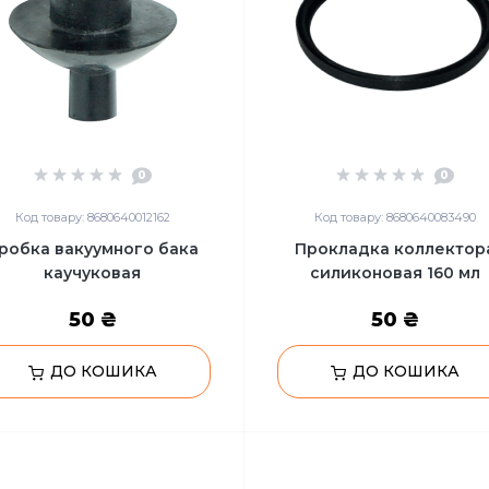
0
0
Код товару: 8680640012162
Код товару: 8680640083490
робка вакуумного бака
Прокладка коллектор
каучуковая
силиконовая 160 мл
50 ₴
50 ₴
ДО КОШИКА
ДО КОШИКА