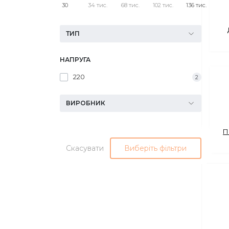
30
34 тис.
68 тис.
102 тис.
136 тис.
Сейфи
ТИП
Енергоживлення
НАПРУГА
220
2
ВИРОБНИК
П
Скасувати
Виберіть фільтри