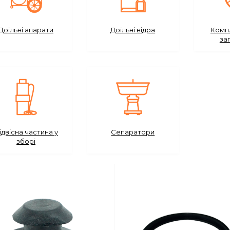
Доїльні апарати
Доїльні відра
Компл
за
ідвісна частина у
Сепаратори
зборі