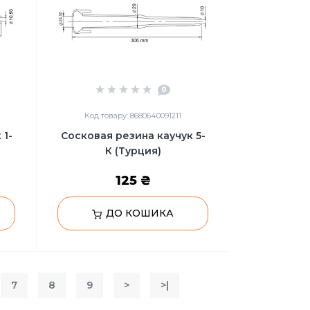
0
Код товару: 8680640091211
 1-
Сосковая резина каучук 5-
К (Турция)
125 ₴
ДО КОШИКА
7
8
9
>
>|