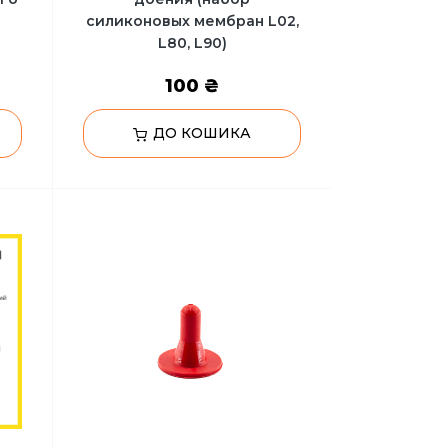
силиконовых мембран L02,
L80, L90)
100 ₴
ДО КОШИКА