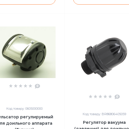
0
0
Код товару: 0605000000
Код товару: BR86806405059
ульсатор регулируемый
Регулятор вакуума
ля доильного аппарата
(давления) для доильн