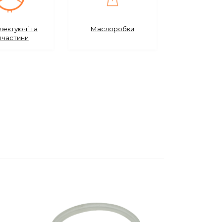
ектуючі та
Маслоробки
пчастини