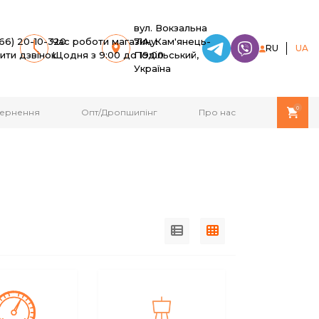
вул. Вокзальна
66) 20-10-320
Час роботи магазину:
71A, Кам'янець-
RU
UA
ити дзвінок
Щодня з 9:00 до 19:00
Подільський,
Україна
0
овернення
Опт/Дропшипінг
Про нас