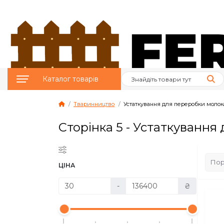
Каталог товарів
Тваринництво
Устаткування для переробки молок
Птахівництво
Сторінка 5 - Устаткування
Тваринництво
Бджільництво
ЦІНА
Сад и Город
-
₴
Опалювальне
обладнання