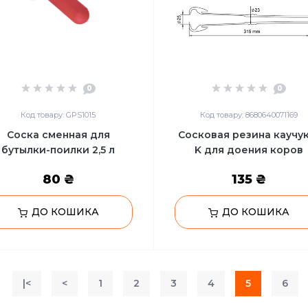
0
0
Код товару: GPS1015
Код товару: 8680640071169
Соска сменная для
Сосковая резина каучук
бутылки-поилки 2,5 л
K для доения коров
80 ₴
135 ₴
ДО КОШИКА
ДО КОШИКА
|<
<
1
2
3
4
5
6