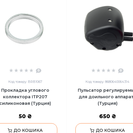
0
0
Код товару: BRB1067
Код товару: 8680640064314
Прокладка углового
Пульсатор регулируем
коллектора ITP207
для доильного аппара
силиконовая (Турция)
(Турция)
50 ₴
650 ₴
ДО КОШИКА
ДО КОШИКА