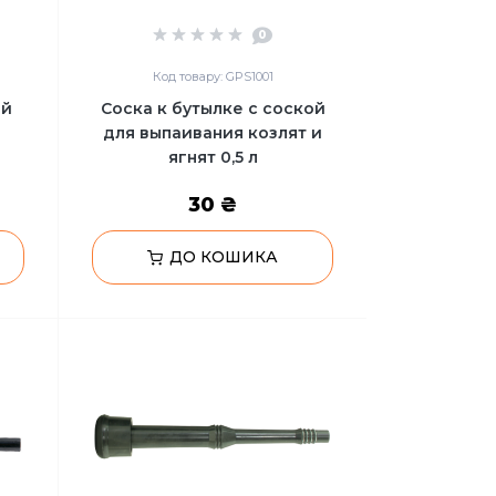
0
Код товару: GPS1001
ий
Соска к бутылке с соской
для выпаивания козлят и
ягнят 0,5 л
30 ₴
ДО КОШИКА