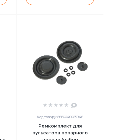
0
Код товару: 8680640065946
Ремкомплект для
пульсатора попарного
ого
доения (набор