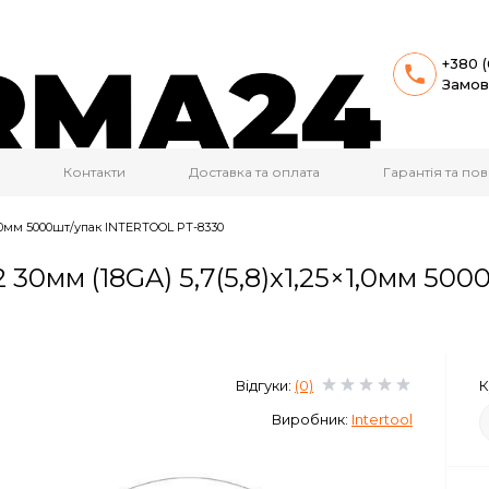
+380 (
Замов
Контакти
Доставка та оплата
Гарантія та п
×1,0мм 5000шт/упак INTERTOOL PT-8330
2 30мм (18GA) 5,7(5,8)x1,25×1,0мм 5
Відгуки:
(0)
К
Виробник:
Intertool