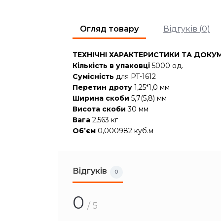
Огляд товару
Відгуків (0)
ТЕХНІЧНІ ХАРАКТЕРИСТИКИ ТА ДОКУМ
Кількість в упаковці
5000 од.
Сумісність
для PT-1612
Перетин дроту
1,25*1,0 мм
Ширина скоби
5,7(5,8) мм
Висота скоби
30 мм
Вага
2,563 кг
Об’єм
0,000982 куб.м
Відгуків
0
0
/ 5