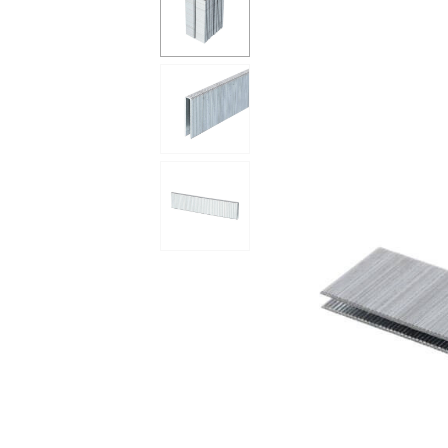
Сейфи
Енергоживлення