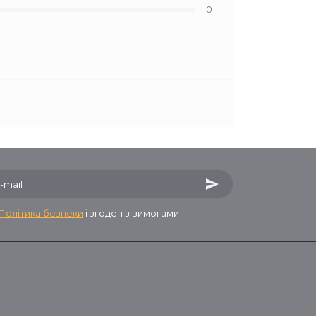
0
Політика безпеки
і згоден з вимогами