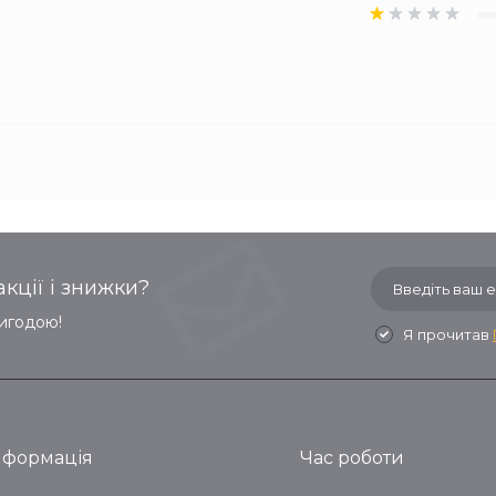
кції і знижки?
вигодою!
Я прочитав
нформація
Час роботи