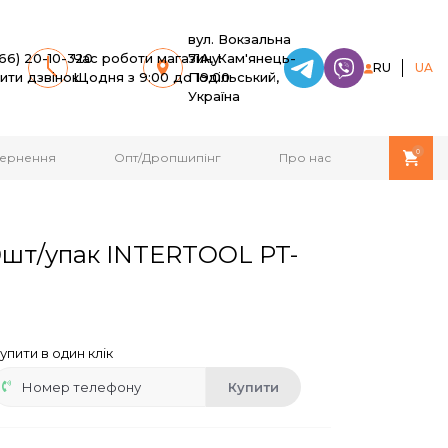
вул. Вокзальна
66) 20-10-320
Час роботи магазину:
71A, Кам'янець-
RU
UA
ити дзвінок
Щодня з 9:00 до 19:00
Подільський,
Україна
0
овернення
Опт/Дропшипінг
Про нас
000шт/упак INTERTOOL PT-
упити в один клік
Купити