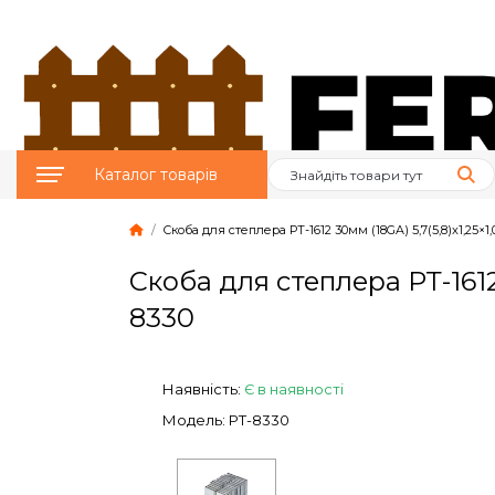
Каталог товарів
Скоба для степлера РТ-1612 30мм (18GA) 5,7(5,8)x1,25
Птахівництво
Скоба для степлера РТ-161
Тваринництво
8330
Бджільництво
Наявність:
Є в наявності
Сад и Город
Модель: PT-8330
Опалювальне
обладнання