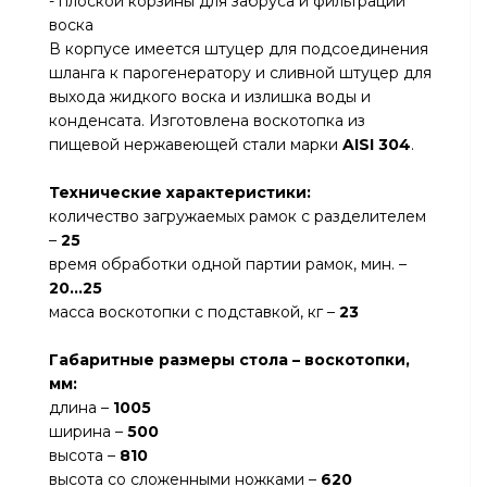
- плоской корзины для забруса и фильтрации
воска
В корпусе имеется штуцер для подсоединения
шланга к парогенератору и сливной штуцер для
выхода жидкого воска и излишка воды и
конденсата. Изготовлена воскотопка из
пищевой нержавеющей стали марки
AISI
304
.
Технические характеристики:
количество загружаемых рамок с разделителем
–
25
время обработки одной партии рамок, мин. –
20
…
25
масса воскотопки с подставкой, кг –
23
Габаритные размеры стола – воскотопки,
мм:
длина –
1005
ширина –
500
высота –
810
высота со сложенными ножками –
620