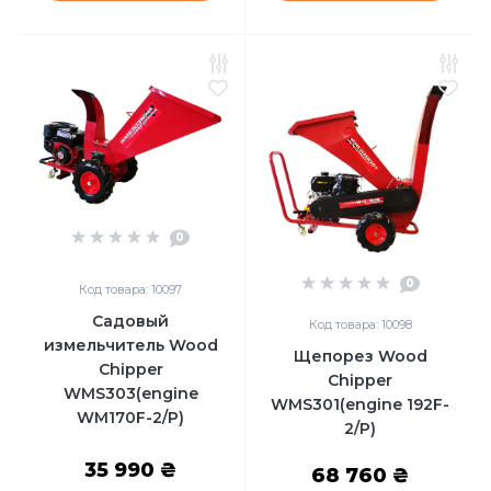
0
0
Код товара: 10097
Садовый
Код товара: 10098
измельчитель Wood
Щепорез Wood
Chipper
Chipper
WMS303(engine
WMS301(engine 192F-
WM170F-2/P)
2/P)
35 990 ₴
68 760 ₴