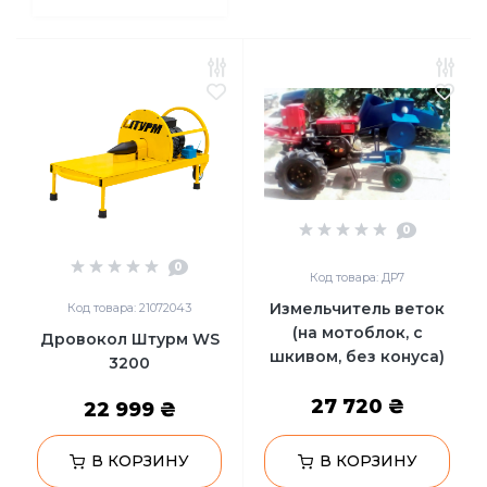
0
0
Код товара: ДР7
Измельчитель веток
Код товара: 21072043
(на мотоблок, с
Дровокол Штурм WS
шкивом, без конуса)
3200
27 720 ₴
22 999 ₴
В КОРЗИНУ
В КОРЗИНУ