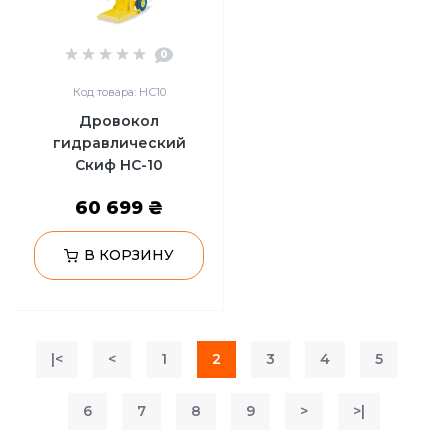
0
Код товара: НС10
Дровокол
гидравлический
Скиф HC-10
60 699 ₴
В КОРЗИНУ
|<
<
1
2
3
4
5
6
7
8
9
>
>|