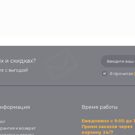
х и скидках?
е с выгодой!
Я прочитал
нформация
Время работы
Ежедневно с 9:00 до 1
лог
Прием заказов через
арантия и возврат
корзину 24/7
оставка и оплата