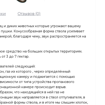
ики
Отзывов (0)
тиц и диких животных которые угрожают вашему
 пушки. Конусообразная форма ствола усиливает
мерой, благодаря чему, звук распространяется на
ое средство на больших открытых территориях.
от 3 до 7 гектар.
ивателей следующий:
н, газ из которого , через определённый
национную камеру и поджигается с помощью
ависимости от типа устройства пропанового
тонационной камере происходит взрыв.
разом, что находящийся в ней газ не
онации звук направляется в ствол отпугивателя, в
разной формы ствола, и в итоге мы слышим хлопок,