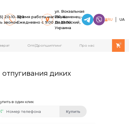
ул. Вокзальная
6) 20-10-320
Время работы магазина:
71Г, Каменец-
RU
UA
ть звонок
Ежедневно с 9:00 до 19:00.
Подольский,
Украина
0
зврат
Опт/Дропшиппинг
Про нас
 отпугивания диких
упить в один клик
Купить