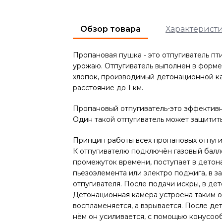
Обзор товара
Характерист
Пропановая пушка - это отпугиватель п
урожаю. Отпугиватель выполнен в форме
хлопок, производимый детонационной ка
расстояние до 1 км.
Пропановый отпугиватель-это эффективн
Один такой отпугиватель может защитить 
Принцип работы всех пропановых отпуг
К отпугивателю подключён газовый балло
промежуток времени, поступает в дето
пьезоэлемента или электро поджига, в з
отпугивателя. После подачи искры, в де
Детонационная камера устроена таким об
воспламеняется, а взрывается. После дет
нём он усиливается, с помощью конусооб