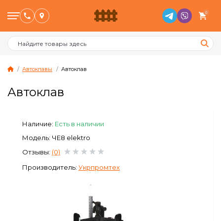
0
Автоклавы
Автоклав
Автоклав
Птицеводство
Наличие:
Есть в наличии
Животноводство
Модель: ЧЕ8 elektro
Пчеловодство
Отзывы:
(0)
Производитель:
Укрпромтех
Сад и Огород
Отопительное оборудование