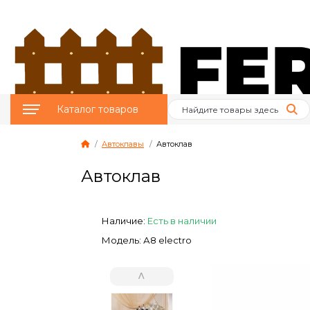
Каталог товаров
Автоклавы
Автоклав
Птицеводство
Автоклав
Животноводство
Пчеловодство
Наличие:
Есть в наличии
Модель: А8 electro
Сад и Огород
˄
Отопительное
оборудование