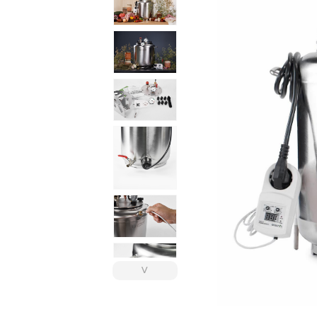
Сейфы
Энергопитание
˅