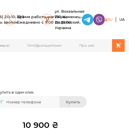
ул. Вокзальная
6) 20-10-320
Время работы магазина:
71Г, Каменец-
RU
UA
ть звонок
Ежедневно с 9:00 до 19:00.
Подольский,
Украина
0
зврат
Опт/Дропшиппинг
Про нас
упить в один клик
Купить
10 900 ₴