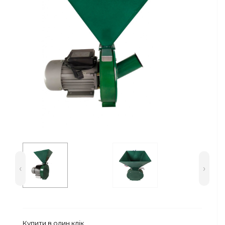
Сейфи
Енергоживлення
‹
›
Купити в один клік