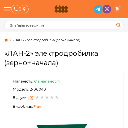
0
«ЛАН-2» электродробилка (зерно+начала)
«ЛАН-2» электродробилка
Птахівництво
(зерно+начала)
Тваринництво
Наявність:
Є в наявності
Бджільництво
Модель: 2-00040
Відгуки:
(0)
Сад и Город
Виробник:
Лан
Опалювальне обладнання