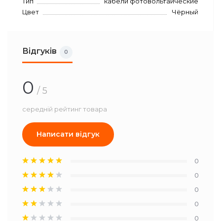
Тип
кабели фотовольтаические
Цвет
Чёрный
Відгуків
0
0
/ 5
середній рейтинг товара
Написати відгук
0
0
0
0
0