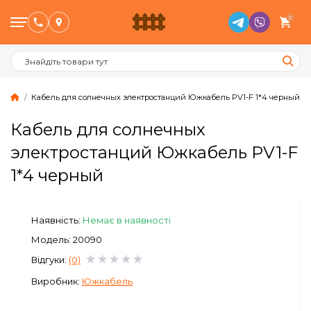
0
Кабель для солнечных электростанций Южкабель PV1-F 1*4 черный
Кабель для солнечных
Птахівництво
электростанций Южкабель PV1-F
1*4 черный
Тваринництво
Бджільництво
Наявність:
Немає в наявності
Модель: 20090
Сад и Город
Відгуки:
(0)
Виробник:
Южкабель
Опалювальне обладнання