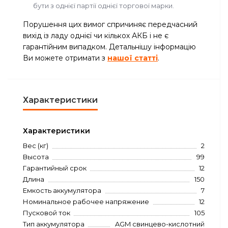
бути з однієї партії однієї торгової марки.
Порушення цих вимог спричиняє передчасний
вихід із ладу однієї чи кількох АКБ і не є
гарантійним випадком. Детальнішу інформацію
Ви можете отримати з
нашої статті
.
Характеристики
Характеристики
Вес (кг)
2
Высота
99
Гарантийный срок
12
Длина
150
Емкость аккумулятора
7
Номинальное рабочее напряжение
12
Пусковой ток
105
Тип аккумулятора
AGM свинцево-кислотний