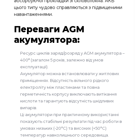
абсорбуючої прокладки зі скловолокна. АКБ
цього типу чудово справляються з підвищеними
навантаженнями.
Переваги AGM
акумулятора:
Ресурс циклів заряд/розряд у AGM акумулятора –
400* (загалом 5 років, залежно від умов
експлуатації).
Акумулятор можна встановлювати у житлових
приміщеннях. Відсутність вільного рідкого
електроліту між пластинами та повна
герметичність корпусу виключають витікання
кислоти та гарантують відсутність шкідливих
випарів.
Ці акумулятори при практичному використанні
показують стабільні результати під час роботи в
умовах низьких (-20°С) та високих (+50°С)
температур навколишнього середовища.