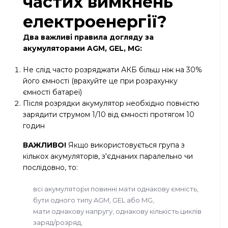
частих вимкнень
електроенергії?
Два важливі правила догляду за
акумуляторами AGM, GEL, MG:
Не слід часто розряджати АКБ більш ніж на 30%
його ємності (врахуйте це при розрахунку
ємності батареї)
Після розрядки акумулятор необхідно повністю
зарядити струмом 1/10 від ємності протягом 10
годин
ВАЖЛИВО!
Якщо використовується група з
кількох акумуляторів, з'єднаних паралельно чи
послідовно, то:
всі акумулятори повинні мати однакову ємність,
бути одного типу AGM, GEL або MG,
мати однакову напругу, однакову кількість циклів
заряд/розряд,