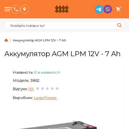
0
Аккумулятор AGM LPM 12V - 7 Ah
Аккумулятор AGM LPM 12V - 7 Ah
Птахівництво
Наявність:
Є в наявності
Тваринництво
Модель: 3862
Бджільництво
Відгуки:
(0)
Виробник:
LogicPower
Сад и Город
Опалювальне обладнання