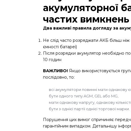
акумуляторної ба
частих вимкнень
Два важливі правила догляду за акум
Не слід часто розряджати АКБ більш ніж 
ємності батареї)
Після розрядки акумулятор необхідно пов
10 годин
ВАЖЛИВО!
Якщо використовується група 
послідовно, то:
всі акумулятори повинні мати однакову є
бути одного типу AGM, GEL або MG,
мати однакову напругу, однакову кількіст
бути з однієї партії однієї торгової марки.
Порушення цих вимог спричиняє передчасн
гарантійним випадком. Детальнішу інфо