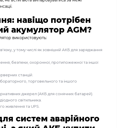
ів, не встигають випаровуватись за межі
сації.
ння: навіщо потрібен
ий акумулятор AGM?
лятор використовують:
в'язку, у тому числі як зовнішній АКБ для заряджання
ння, безпеки, охоронної, протипожежної та іншої
рверних станцій.
бораторного, торговельного та іншого
тернативних джерел (АКБ для сонячних батарей).
діодного світильника.
го живлення та UPS.
для систем аварійного