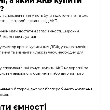
ні, а який АКБ купити
?
і споживачів, які мають бути підключені, а також
боти електрообладнання від АКБ.
нен мати достатній запас ємності, широкий
 термін експлуатації.
кумулятор краще купити для ДБЖ, уважно вивчіть
ня та визначте кількість часу, необхідну для
споживачів, які хочуть купити АКБ недорогий та
 систем аварійного освітлення або автономного
сонячних батарей, джерел безперебійного живлення
івцем:
ати ємності