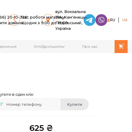
вул. Вокзальна
66) 20-10-320
Час роботи магазину:
71A, Кам'янець-
RU
UA
ити дзвінок
Щодня з 9:00 до 19:00
Подільський,
Україна
0
овернення
Опт/Дропшипінг
Про нас
упити в один клік
Купити
625 ₴