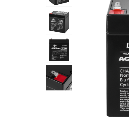
Сейфи
Енергоживлення