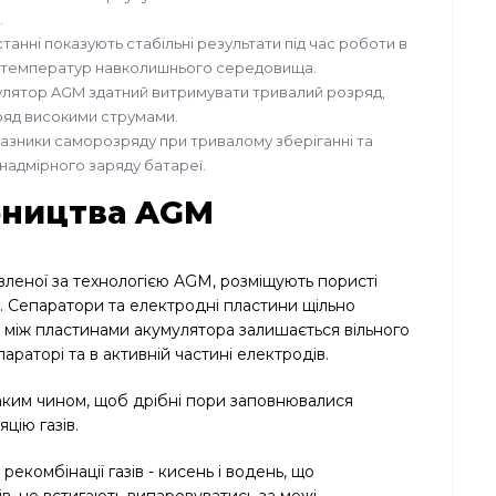
.
анні показують стабільні результати під час роботи в
°С) температур навколишнього середовища.
мулятор AGM здатний витримувати тривалий розряд,
зряд високими струмами.
казники саморозряду при тривалому зберіганні та
надмірного заряду батареї.
бництва AGM
вленої за технологією AGM, розміщують пористі
. Сепаратори та електродні пластини щільно
 між пластинами акумулятора залишається вільного
параторі та в активній частині електродів.
 таким чином, щоб дрібні пори заповнювалися
цію газів.
комбінації газів - кисень і водень, що