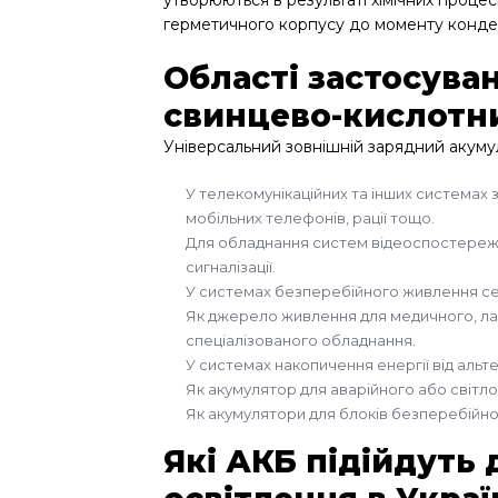
утворюються в результаті хімічних процес
герметичного корпусу до моменту конден
Області застосува
свинцево-кислотн
Універсальний зовнішній зарядний акуму
У телекомунікаційних та інших системах з
мобільних телефонів, рації тощо.
Для обладнання систем відеоспостереже
сигналізації.
У системах безперебійного живлення се
Як джерело живлення для медичного, ла
спеціалізованого обладнання.
У системах накопичення енергії від аль
Як акумулятор для аварійного або світло
Як акумулятори для блоків безперебійно
Які АКБ підійдуть 