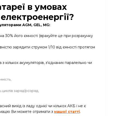
тареї в умовах
 електроенергії?
уляторами AGM, GEL, MG:
на 30% його ємності (врахуйте це при розрахунку
ністю зарядити струмом 1/10 від ємності протягом
з кількох акумуляторів, з'єднаних паралельно чи
мність,
ь циклів заряд/розряд,
ий вихід із ладу однієї чи кількох АКБ і не є
рмацію Ви можете отримати з
нашої статті
.