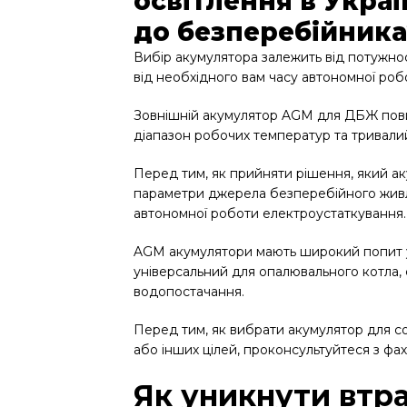
освітлення в Украї
до безперебійника
Вибір акумулятора залежить від потужност
від необхідного вам часу автономної ро
Зовнішній акумулятор AGM для ДБЖ пови
діапазон робочих температур та тривалий
Перед тим, як прийняти рішення, який а
параметри джерела безперебійного живлен
автономної роботи електроустаткування.
AGM акумулятори мають широкий попит у 
універсальний для опалювального котла,
водопостачання.
Перед тим, як вибрати акумулятор для 
або інших цілей, проконсультуйтеся з фах
Як уникнути втр