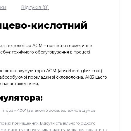
ики
Відгуків (0)
нцево-кислотний
 за технологією AGM – повністю герметичне
ебує технічного обслуговування в процесі
овнішніх акумуляторів AGM (absorbent glass mat)
 абсорбуючої прокладки зі скловолокна. АКБ цього
и навантаженнями.
мулятора:
ятора – 400* (загалом 5 років, залежно від умов
вих приміщеннях. Відсутність вільного рідкого
рметичність корпусу виключають витікання кислоти та