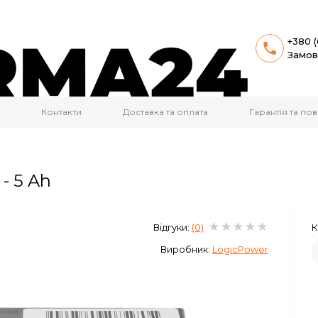
+380 (
Замов
Контакти
Доставка та оплата
Гарантія та п
- 5 Ah
Відгуки:
(0)
К
Виробник:
LogicPower