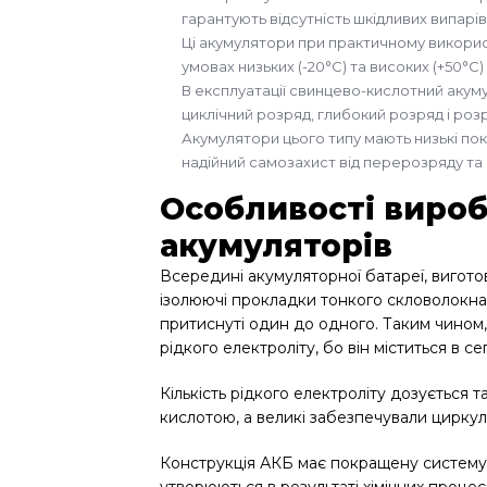
гарантують відсутність шкідливих випарів
Ці акумулятори при практичному використ
умовах низьких (-20°С) та високих (+50
В експлуатації свинцево-кислотний аку
циклічний розряд, глибокий розряд і ро
Акумулятори цього типу мають низькі по
надійний самозахист від перерозряду та 
Особливості виро
акумуляторів
Всередині акумуляторної батареї, вигото
ізолюючі прокладки тонкого скловолокна
притиснуті один до одного. Таким чином,
рідкого електроліту, бо він міститься в се
Кількість рідкого електроліту дозується
кислотою, а великі забезпечували циркуля
Конструкція АКБ має покращену систему ре